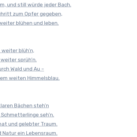
, und still würde jeder Bach.
chritt zum Opfer gegeben,
 weiter blühen und leben.
weiter blüh’n,
 weiter sprüh’n.
durch Wald und Au –
 dem weiten Himmelsblau.
klaren Bächen steh’n
 Schmetterlinge seh’n.
imat und gelebter Traum.
d Natur ein Lebensraum.