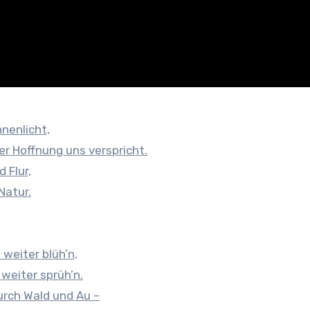
nenlicht,
er Hoffnung uns verspricht.
 Flur,
Natur.
weiter blüh’n,
 weiter sprüh’n.
durch Wald und Au –