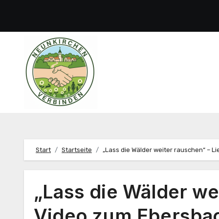
Zum
Inhalt
springen
Start
Startseite
„Lass die Wälder weiter rauschen“ – L
„Lass die Wälder we
Video zum Ebersbac