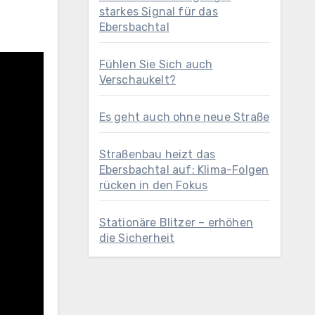
starkes Signal für das
Ebersbachtal
Fühlen Sie Sich auch
Verschaukelt?
Es geht auch ohne neue Straße
Straßenbau heizt das
Ebersbachtal auf: Klima-Folgen
rücken in den Fokus
Stationäre Blitzer – erhöhen
die Sicherheit