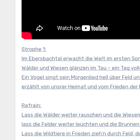
Strophe 1:
Im Ebersbachtal erwacht die Welt im ersten Son
Wälder und Wiesen glänzen im Tau – ein Tag voll
Ein Vogel singt sein Morgenlied hell über Feld und
erzählt von unsrer Heimat und vom Frieden der 
Refrain:
Lass die Wälder weiter rauschen und die Wiesen 
lass die Felder weiter leuchten und die Brunnen
Lass die Wildtiere in Frieden zieh’n durch Feld, 